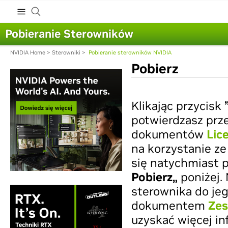
Pobieranie Sterowników
NVIDIA Home
>
Sterowniki
>
Pobieranie sterowników NVIDIA
Pobierz
Klikając przycisk
potwierdzasz prz
dokumentów
Lic
na korzystanie ze
się natychmiast p
Pobierz„
poniżej.
sterownika do jeg
dokumentem
Zes
uzyskać więcej in