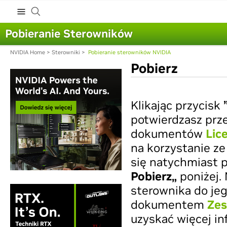
Pobieranie Sterowników
NVIDIA Home
>
Sterowniki
>
Pobieranie sterowników NVIDIA
Pobierz
Klikając przycisk
potwierdzasz prz
dokumentów
Lic
na korzystanie ze
się natychmiast p
Pobierz„
poniżej.
sterownika do jeg
dokumentem
Zes
uzyskać więcej in