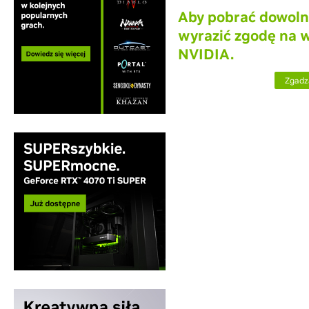
Aby pobrać dowoln
wyrazić zgodę na 
NVIDIA.
Zgadz