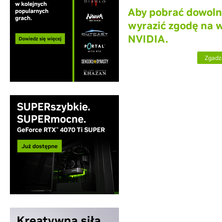
Aby pobrać dowoln
wyrazić zgodę na 
NVIDIA.
Zgadz