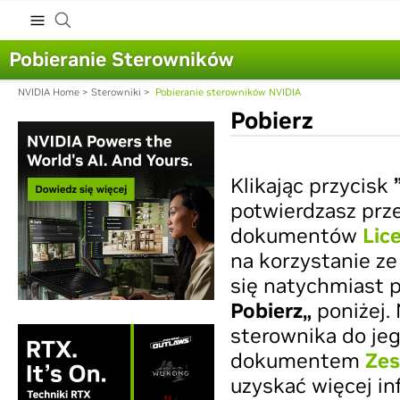
Pobieranie Sterowników
NVIDIA Home
>
Sterowniki
>
Pobieranie sterowników NVIDIA
Pobierz
Klikając przycisk
potwierdzasz prz
dokumentów
Lic
na korzystanie ze
się natychmiast p
Pobierz„
poniżej.
sterownika do jeg
dokumentem
Zes
uzyskać więcej in