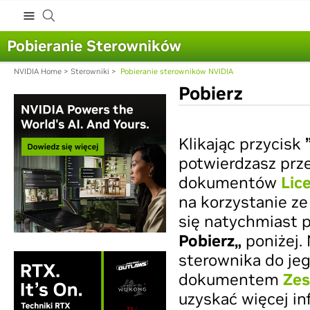
Pobieranie Sterowników
NVIDIA Home
>
Sterowniki
>
Pobieranie sterowników NVIDIA
Pobierz
Klikając przycisk
potwierdzasz prz
dokumentów
Lic
na korzystanie ze
się natychmiast p
Pobierz„
poniżej.
sterownika do jeg
dokumentem
Zes
uzyskać więcej in