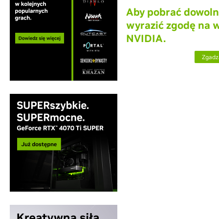
Aby pobrać dowoln
wyrazić zgodę na 
NVIDIA.
Zgadz