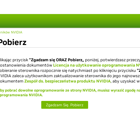
wników NVIDIA
Pobierz
likając przycisk
”Zgadzam się ORAZ Pobierz„
poniżej, potwierdzasz przecz
ostanowienia dokumentów
Licencja na użytkowanie oprogramowania N
obieranie sterownika rozpocznie się natychmiast po kliknięciu przycisku
”
VIDIA zaleca użytkownikom zaktualizowanie sterownika do jego najnowszej
dokumentem
Zespół ds. bezpieczeństwa produktu NVIDIA
, aby uzyskać wi
by pobrać dowolne oprogramowanie ze strony NVIDIA, musisz wyrazić zgodę na
programowania NVIDIA.
Zgadzam Się. Pobierz