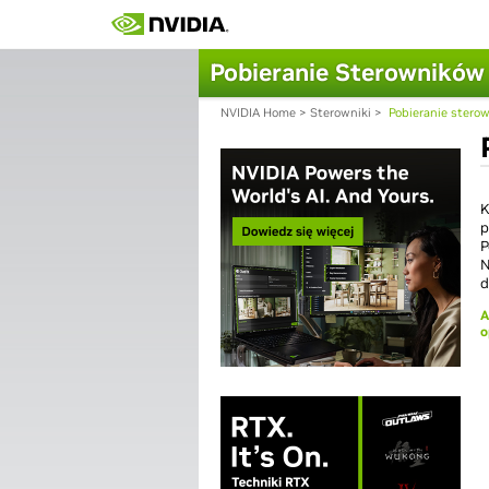
Pobieranie Sterowników
NVIDIA Home
>
Sterowniki
>
Pobieranie stero
K
p
P
N
A
o